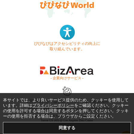
びびなびはアクセシビリティの向上に
取り組んでいます。
- 企業向けサービス -
本サイトでは、より良いサービス提供のため、クッキーを使用して
お問い合わせ
はじめてガイド
よくある質問
います。詳細は
プライバシーポリシー
をご確認ください。クッキー
利用規約
商標・著作権
プライバシーポリシー
の使用を許可する場合は同意するボタンを押してください。クッキ
ーの使用を拒否する場合は、ブラウザからご設定ください。
Copyright © 1999-2026 Vivid Navigation, Inc. All Rights Reserved.
Server US (43) @ Los Angeles Data Center