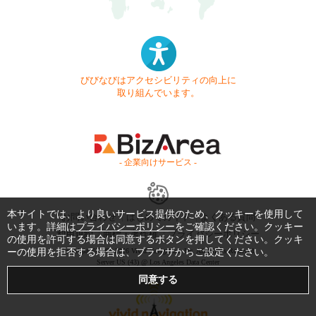
びびなびはアクセシビリティの向上に
取り組んでいます。
- 企業向けサービス -
本サイトでは、より良いサービス提供のため、クッキーを使用して
お問い合わせ
はじめてガイド
よくある質問
います。詳細は
プライバシーポリシー
をご確認ください。クッキー
利用規約
商標・著作権
プライバシーポリシー
の使用を許可する場合は同意するボタンを押してください。クッキ
Copyright © 1999-2026 Vivid Navigation, Inc. All Rights Reserved.
ーの使用を拒否する場合は、ブラウザからご設定ください。
Server US (43) @ Los Angeles Data Center