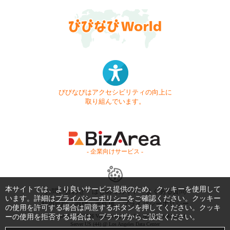
びびなびはアクセシビリティの向上に
取り組んでいます。
- 企業向けサービス -
本サイトでは、より良いサービス提供のため、クッキーを使用して
お問い合わせ
はじめてガイド
よくある質問
います。詳細は
プライバシーポリシー
をご確認ください。クッキー
利用規約
商標・著作権
プライバシーポリシー
の使用を許可する場合は同意するボタンを押してください。クッキ
ーの使用を拒否する場合は、ブラウザからご設定ください。
Copyright © 1999-2026 Vivid Navigation, Inc. All Rights Reserved.
Server US (44) @ Los Angeles Data Center