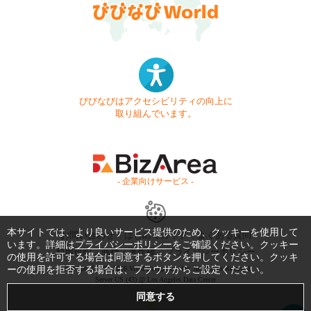
びびなびはアクセシビリティの向上に
取り組んでいます。
- 企業向けサービス -
本サイトでは、より良いサービス提供のため、クッキーを使用して
お問い合わせ
はじめてガイド
よくある質問
います。詳細は
プライバシーポリシー
をご確認ください。クッキー
利用規約
商標・著作権
プライバシーポリシー
の使用を許可する場合は同意するボタンを押してください。クッキ
ーの使用を拒否する場合は、ブラウザからご設定ください。
Copyright © 1999-2026 Vivid Navigation, Inc. All Rights Reserved.
Server US (43) @ Los Angeles Data Center