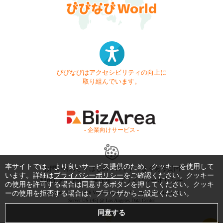
びびなびはアクセシビリティの向上に
取り組んでいます。
- 企業向けサービス -
本サイトでは、より良いサービス提供のため、クッキーを使用して
お問い合わせ
はじめてガイド
よくある質問
います。詳細は
プライバシーポリシー
をご確認ください。クッキー
利用規約
商標・著作権
プライバシーポリシー
の使用を許可する場合は同意するボタンを押してください。クッキ
ーの使用を拒否する場合は、ブラウザからご設定ください。
Copyright © 1999-2026 Vivid Navigation, Inc. All Rights Reserved.
Server US (45) @ Los Angeles Data Center