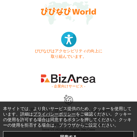
びびなびはアクセシビリティの向上に
取り組んでいます。
- 企業向けサービス -
本サイトでは、より良いサービス提供のため、クッキーを使用して
お問い合わせ
はじめてガイド
よくある質問
います。詳細は
プライバシーポリシー
をご確認ください。クッキー
利用規約
商標・著作権
プライバシーポリシー
の使用を許可する場合は同意するボタンを押してください。クッキ
ーの使用を拒否する場合は、ブラウザからご設定ください。
Copyright © 1999-2026 Vivid Navigation, Inc. All Rights Reserved.
Server US (42) @ Los Angeles Data Center