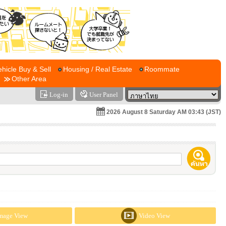
ehicle Buy & Sell
Housing / Real Estate
Roommate
Other Area
Log-in
User Panel
2026 August 8 Saturday AM 03:43 (JST)
mage View
Video View