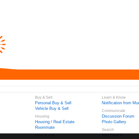
Buy & Sell
Learn & Know
Personal Buy & Sell
Notification from Mun
Vehicle Buy & Sell
Communicate
Discussion Forum
Housing
Housing / Real Estate
Photo Gallery
Roommate
Search
Vivi Search
Meet & Talk