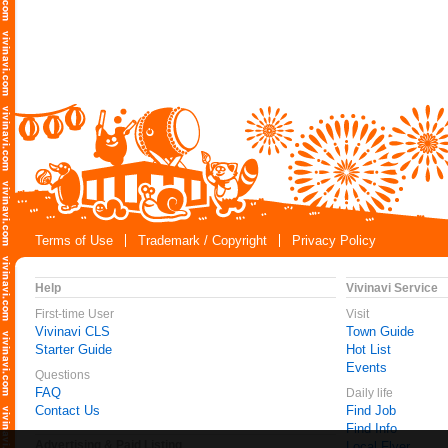
Terms of Use
Trademark / Copyright
Privacy Policy
Help
Vivinavi Service
First-time User
Visit
Vivinavi CLS
Town Guide
Starter Guide
Hot List
Events
Questions
FAQ
Daily life
Contact Us
Find Job
Find Info
Advertising & Paid Listing
Local Flyer