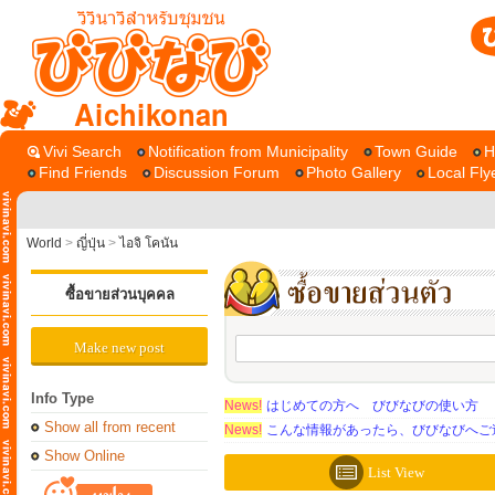
Aichikonan
Vivi Search
Notification from Municipality
Town Guide
H
Find Friends
Discussion Forum
Photo Gallery
Local Fly
World
>
ญี่ปุ่น
>
ไอจิ โคนัน
ซื้อขายส่วนบุคคล
Make new post
Info Type
News!
はじめての方へ びびなびの使い方
Show all from recent
News!
こんな情報があったら、びびなびへご
Show Online
List View