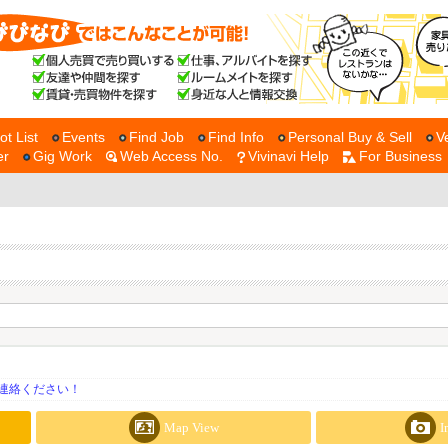
ot List
Events
Find Job
Find Info
Personal Buy & Sell
V
er
Gig Work
Web Access No.
Vivinavi Help
For Business
連絡ください！
Map View
I