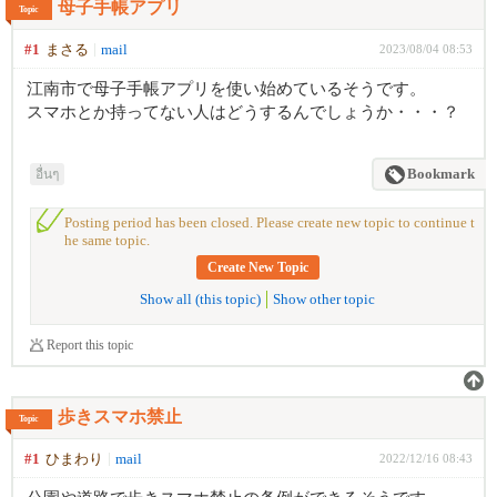
母子手帳アプリ
Topic
#1
まさる
mail
2023/08/04 08:53
江南市で母子手帳アプリを使い始めているそうです。
スマホとか持ってない人はどうするんでしょうか・・・？
อื่นๆ
Bookmark
Posting period has been closed. Please create new topic to continue t
he same topic.
Create New Topic
Show all (this topic)
Show other topic
Report this topic
歩きスマホ禁止
Topic
#1
ひまわり
mail
2022/12/16 08:43