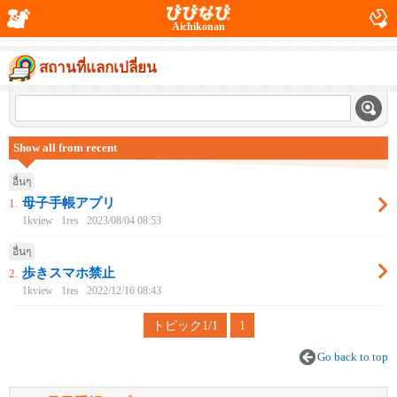
Aichikonan
สถานที่แลกเปลี่ยน
Show all from recent
อื่นๆ
母子手帳アプリ
1.
1kview
1res
2023/08/04 08:53
อื่นๆ
歩きスマホ禁止
2.
1kview
1res
2022/12/16 08:43
トピック1/1
1
Go back to top