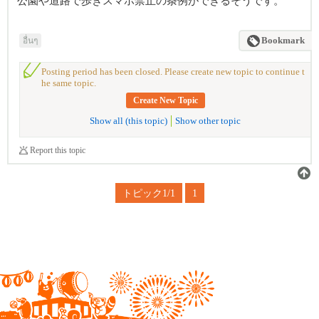
公園や道路で歩きスマホ禁止の条例ができるそうです。
อื่นๆ
Bookmark
Posting period has been closed. Please create new topic to continue t
he same topic.
Create New Topic
Show all (this topic)
Show other topic
Report this topic
トピック1/1
1