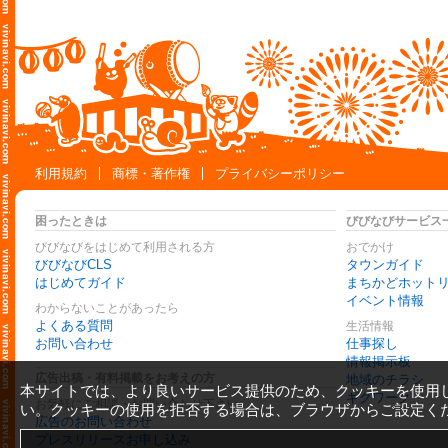
利用規約
商標・著作権
プライバシーポリシー
困ったときは
びびなびサービス
びびなびをはじめて利用される方
おでかけ
びびなびCLS
タウンガイド
はじめてガイド
まちかどホット
イベント情報
わからないことがあったら
よくある質問
生活情報
お問い合わせ
仕事探し
情報掲示板
広告出稿・有料掲載をお考えの方
地域のチラシ
本サイトでは、より良いサービス提供のため、クッキーを使用
ギグワーク
お気軽にご相談・お問い合わせ下さい
い。クッキーの使用を拒否する場合は、ブラウザからご設定く
広告のお問い合わせ
プレスリリースお申し込み