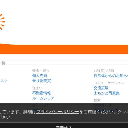
一覧
売る・買う
お役立ち情報
個人売買
自治体からのお知ら
リスト
乗り物売買
コミュニケーション
交流広場
住まい
不動産情報
まちかど写真集
ルームシェア
検索
びびサーチ
会う・話す
仲間探し
Web Access No.
しています。詳細は
プライバシーポリシー
をご確認ください。クッ
ださい。