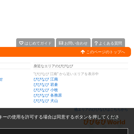
はじめてガイド
お問い合わせ
よくある質問
このページのトップへ
身近なエリアのびびなび
"びびなび 江南" から近いエリアを表示中
せ
びびなび 江南
びびなび 岩倉
びびなび 小牧
びびなび 各務原
びびなび 犬山
他エリアのびびなびはこちらから
キーの使用を許可する場合は同意するボタンを押してくださ