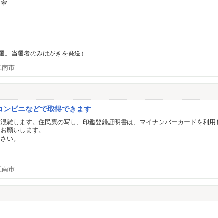
習室
選。当選者のみはがきを発送）...
江南市
コンビニなどで取得できます
変混雑します。住民票の写し、印鑑登録証明書は、マイナンバーカードを利用
をお願いします。
ださい。
江南市