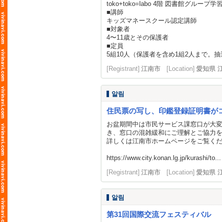
toko+toko=labo 4階 図書館グループ学
■講師
キッズマネースクール認定講師
■対象者
4〜11歳とその保護者
■定員
5組10人（保護者を含め1組2人まで。抽
[Registrant]
江南市
[Location]
愛知県 
알림
住民票の写し、印鑑登録証明書が
お盆期間中は市民サービス課窓口が大
き、窓口の混雑緩和にご理解とご協力
詳しくは江南市ホームページをご覧く
https://www.city.konan.lg.jp/kurashi/to...
[Registrant]
江南市
[Location]
愛知県 
알림
第31回国際交流フェスティバル