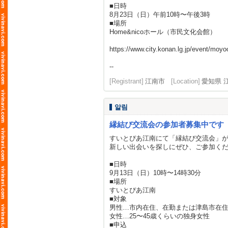
■日時
8月23日（日）午前10時〜午後3時
■場所
Home&nicoホール（市民文化会館）
https://www.city.konan.lg.jp/event/moy
--
[Registrant]
江南市
[Location]
愛知県 
알림
縁結び交流会の参加者募集中です
すいとぴあ江南にて「縁結び交流会」
新しい出会いを探しにぜひ、ご参加く
■日時
9月13日（日）10時〜14時30分
■場所
すいとぴあ江南
■対象
男性…市内在住、在勤または津島市在住
女性…25〜45歳くらいの独身女性
■申込