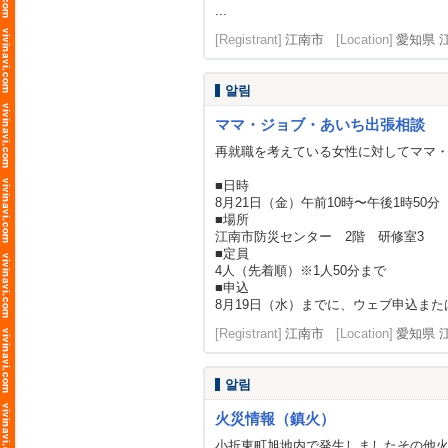
...
[Registrant]
江南市
[Location]
愛知県 
알림
ママ・ジョブ・あいち出張相談
再就職を考えている女性に対してママ
■日時
8月21日（金）午前10時〜午後1時50分
■場所
江南市防災センター 2階 研修室3
■定員
4人（先着順）※1人50分まで
■申込
8月19日（水）までに、ウェブ申込また
[Registrant]
江南市
[Location]
愛知県 
알림
火災情報（鎮火）
小折東町旭地内で発生しましたその他