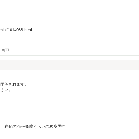
ooshi/1014088.html
江南市
が開催されます。
ださい。
、在勤の25〜45歳くらいの独身男性