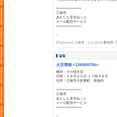
============
江南市
あんしん安全ねっと
メール配信サービス
============
--
[Registrant]
江南市
[Location]
愛知県 
알림
火災情報 <126000076b>
種別：その他火災
日時：０８月０６日 １７時４８分
住所：江南市小折東町 旭地内
============
江南市
あんしん安全ねっと
メール配信サービス
============
--