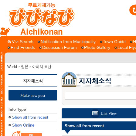
Aichikonan
Vivi Search
Notification from Municipality
Town Guide
H
Find Friends
Discussion Forum
Photo Gallery
Local Fly
World
>
일본
>
아이치 코난
지자체소식
Make new post
Info Type
List View
Show all from recent
Show Online
Show all from recent